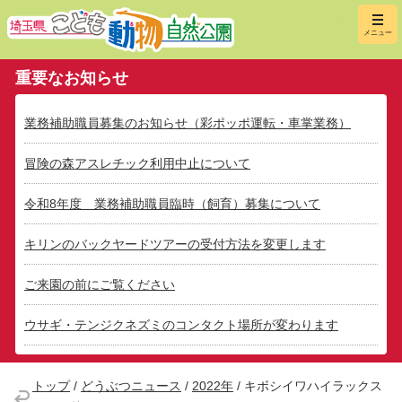
埼玉県こ
メニュー
重要なお知らせ
業務補助職員募集のお知らせ（彩ポッポ運転・車掌業務）
冒険の森アスレチック利用中止について
令和8年度 業務補助職員臨時（飼育）募集について
キリンのバックヤードツアーの受付方法を変更します
ご来園の前にご覧ください
ウサギ・テンジクネズミのコンタクト場所が変わります
トップ
/
どうぶつニュース
/
2022年
/
キボシイワハイラックス