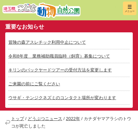
埼玉県こ
メニュー
重要なお知らせ
冒険の森アスレチック利用中止について
令和8年度 業務補助職員臨時（飼育）募集について
キリンのバックヤードツアーの受付方法を変更します
ご来園の前にご覧ください
ウサギ・テンジクネズミのコンタクト場所が変わります
トップ
/
どうぶつニュース
/
2022年
/
カナダヤマアラシのトウ
コが死亡しました