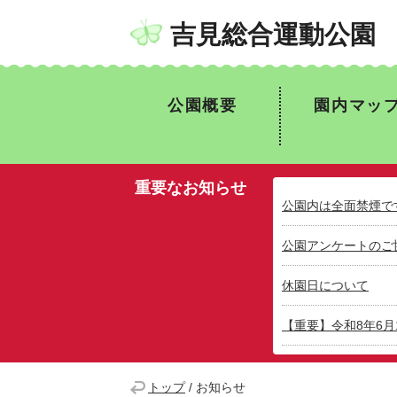
吉見総合運動公園
公園概要
園内マッ
重要なお知らせ
公園内は全面禁煙で
公園アンケートのご
休園日について
【重要】令和8年6
トップ
/
お知らせ