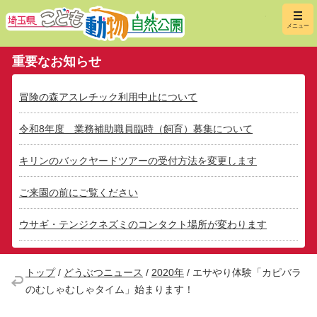
埼玉県こ
メニュー
重要なお知らせ
冒険の森アスレチック利用中止について
令和8年度 業務補助職員臨時（飼育）募集について
キリンのバックヤードツアーの受付方法を変更します
ご来園の前にご覧ください
ウサギ・テンジクネズミのコンタクト場所が変わります
トップ
/
どうぶつニュース
/
2020年
/
エサやり体験「カピバラ
のむしゃむしゃタイム」始まります！