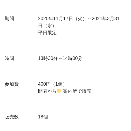
期間
2020
年
11
月
17
日（火）～
2021
年
3
月
31
日（水）
平日限定
時間
13時30分～14時00分
参加費
400円（1個）
開園から
案内所
で販売
販売数
18個